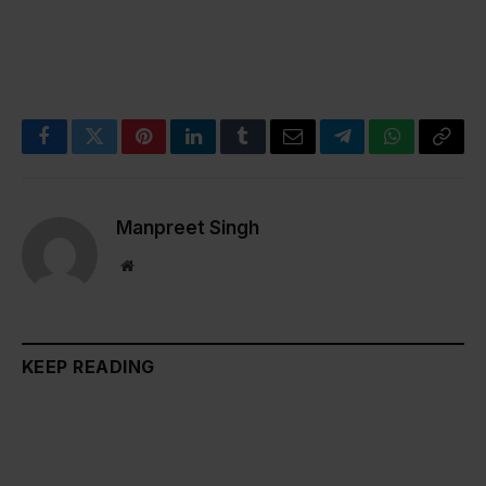
Facebook
Twitter
Pinterest
LinkedIn
Tumblr
Email
Telegram
WhatsApp
Copy
Link
Manpreet Singh
Website
KEEP READING