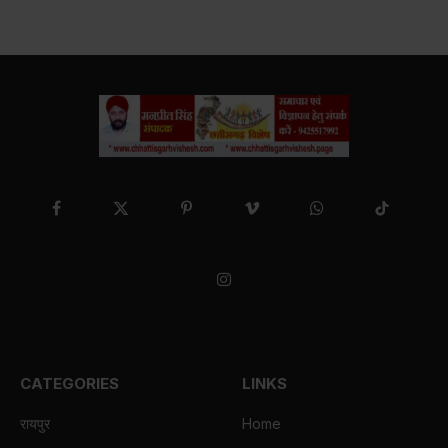
Facebook
X
Pinterest
Vimeo
WhatsApp
TikTok
(Twitter)
Instagram
CATEGORIES
LINKS
रायपुर
Home