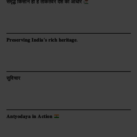
समृद्ध किसान ही है ताकतवर देश का आधार
𝐏𝐫𝐞𝐬𝐞𝐫𝐯𝐢𝐧𝐠 𝐈𝐧𝐝𝐢𝐚’𝐬 𝐫𝐢𝐜𝐡 𝐡𝐞𝐫𝐢𝐭𝐚𝐠𝐞.
सुविचार
𝐀𝐧𝐭𝐲𝐨𝐝𝐚𝐲𝐚 𝐢𝐧 𝐀𝐜𝐭𝐢𝐨𝐧