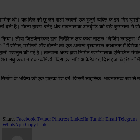
ी ही मार्मिक थी। यह दिल को छू लेने वाली कहानी एक बुजुर्ग व्यक्ति के इर्द-गिर्
 देती है। फिल्म हास्य, स्नेह और भावनात्मक अंतर्दृष्टि को बड़ी कुशलता से स
िया। लीया ज़िट्ज़ेनबैकर द्वारा निर्देशित लघु कथा नाटक “चेजिंग काइट्स” में 
12” में संगीत, मशीनरी और दोस्ती को एक अनोखे दृश्यात्मक कथानक में पिरोया गया 
ी प्रस्तुत की गई है। तात्याना थेउर द्वारा निर्मित प्रयोगात्मक एनिमेटेड सं
िर्देशित लघु कथा नाटक-कॉमेडी “दिस इज नॉट अ कैरेक्टर, दिस इज बिट्रेयल” में ए
ल्म निर्माण के भविष्य की एक झलक पेश की, जिसमें साहसिक, भावनात्मक रूप से
Share.
Facebook
Twitter
Pinterest
LinkedIn
Tumblr
Email
Telegram
WhatsApp
Copy Link