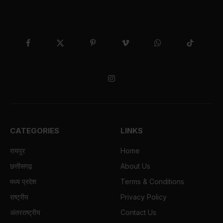
Facebook
X
Pinterest
Vimeo
WhatsApp
TikTok
(Twitter)
Instagram
CATEGORIES
LINKS
रायपुर
Home
छत्तीसगढ़
About Us
मध्य प्रदेश
Terms & Conditions
राष्ट्रीय
Privacy Policy
अंतरराष्ट्रीय
Contact Us