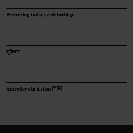
𝐏𝐫𝐞𝐬𝐞𝐫𝐯𝐢𝐧𝐠 𝐈𝐧𝐝𝐢𝐚’𝐬 𝐫𝐢𝐜𝐡 𝐡𝐞𝐫𝐢𝐭𝐚𝐠𝐞.
सुविचार
𝐀𝐧𝐭𝐲𝐨𝐝𝐚𝐲𝐚 𝐢𝐧 𝐀𝐜𝐭𝐢𝐨𝐧 🇮🇳