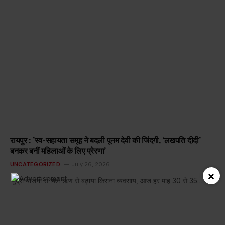
रायपुर : ’स्व-सहायता समूह ने बदली पूनम देवी की जिंदगी, ‘लखपति दीदी’
बनकर बनीं महिलाओं के लिए प्रेरणा’
UNCATEGORIZED
July 26, 2026
×
’मुद्रा योजना से मिले ऋण से बढ़ाया किराना व्यवसाय, आज हर माह 30 से 35…