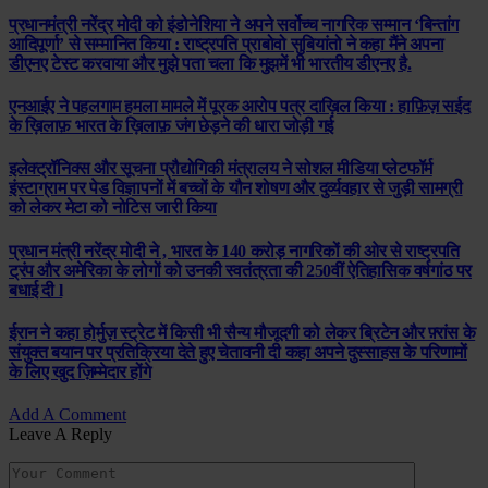
प्रधानमंत्री नरेंद्र मोदी को इंडोनेशिया ने अपने सर्वोच्च नागरिक सम्मान ‘बिन्तांग
आदिपूर्णा’ से सम्मानित किया : राष्ट्रपति प्राबोवो सुबियांतो ने कहा मैंने अपना
डीएनए टेस्ट करवाया और मुझे पता चला कि मुझमें भी भारतीय डीएनए है.
एनआईए ने पहलगाम हमला मामले में पूरक आरोप पत्र दाख़िल किया : हाफ़िज़ सईद
के ख़िलाफ़ भारत के ख़िलाफ़ जंग छेड़ने की धारा जोड़ी गई
इलेक्ट्रॉनिक्स और सूचना प्रौद्योगिकी मंत्रालय ने सोशल मीडिया प्लेटफॉर्म
इंस्टाग्राम पर पेड विज्ञापनों में बच्चों के यौन शोषण और दुर्व्यवहार से जुड़ी सामग्री
को लेकर मेटा को नोटिस जारी किया
प्रधान मंत्री नरेंद्र मोदी ने , भारत के 140 करोड़ नागरिकों की ओर से राष्ट्रपति
ट्रंप और अमेरिका के लोगों को उनकी स्वतंत्रता की 250वीं ऐतिहासिक वर्षगांठ पर
बधाई दी l
ईरान ने कहा होर्मुज़ स्ट्रेट में किसी भी सैन्य मौजूदगी को लेकर ब्रिटेन और फ़्रांस के
संयुक्त बयान पर प्रतिक्रिया देते हुए चेतावनी दी कहा अपने दुस्साहस के परिणामों
के लिए खुद ज़िम्मेदार होंगे
Add A Comment
Leave A Reply