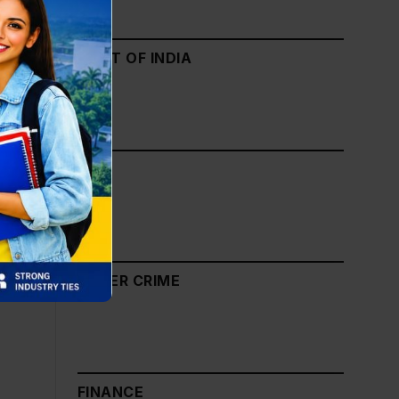
GOVT OF INDIA
NIC
CYBER CRIME
FINANCE