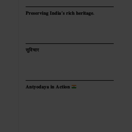
𝐏𝐫𝐞𝐬𝐞𝐫𝐯𝐢𝐧𝐠 𝐈𝐧𝐝𝐢𝐚’𝐬 𝐫𝐢𝐜𝐡 𝐡𝐞𝐫𝐢𝐭𝐚𝐠𝐞.
सुविचार
𝐀𝐧𝐭𝐲𝐨𝐝𝐚𝐲𝐚 𝐢𝐧 𝐀𝐜𝐭𝐢𝐨𝐧