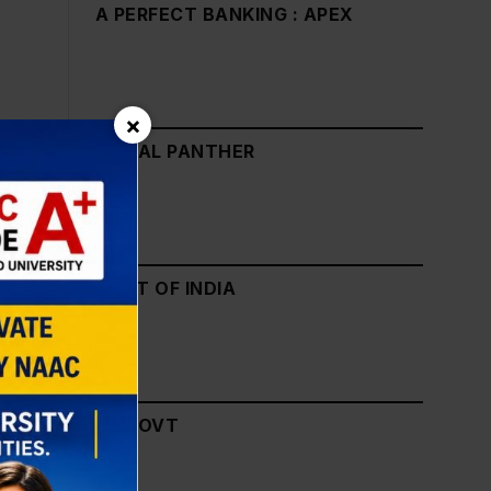
A PERFECT BANKING : APEX
×
JINDAL PANTHER
GOVT OF INDIA
UP GOVT