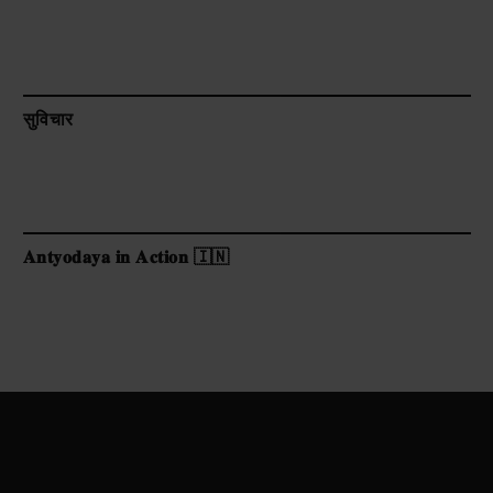
सुविचार
𝐀𝐧𝐭𝐲𝐨𝐝𝐚𝐲𝐚 𝐢𝐧 𝐀𝐜𝐭𝐢𝐨𝐧 🇮🇳