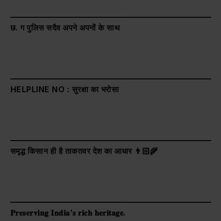
छ. ग पुलिस सदैव अपने अपनों के साथ
HELPLINE NO : सुरक्षा का भरोसा
समृद्ध किसान ही है ताकतवर देश का आधार 👨🏻‍🌾
𝐏𝐫𝐞𝐬𝐞𝐫𝐯𝐢𝐧𝐠 𝐈𝐧𝐝𝐢𝐚’𝐬 𝐫𝐢𝐜𝐡 𝐡𝐞𝐫𝐢𝐭𝐚𝐠𝐞.