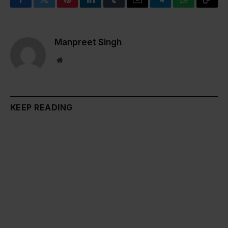
Facebook
Twitter
Pinterest
LinkedIn
Tumblr
Email
Telegram
WhatsApp
Copy
Link
Manpreet Singh
Website
KEEP READING