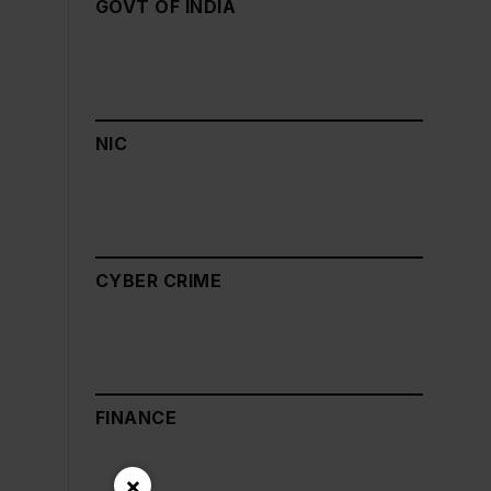
GOVT OF INDIA
NIC
CYBER CRIME
FINANCE
×