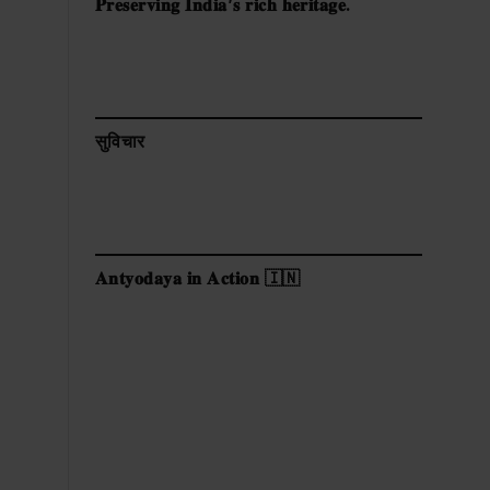
𝐏𝐫𝐞𝐬𝐞𝐫𝐯𝐢𝐧𝐠 𝐈𝐧𝐝𝐢𝐚’𝐬 𝐫𝐢𝐜𝐡 𝐡𝐞𝐫𝐢𝐭𝐚𝐠𝐞.
सुविचार
𝐀𝐧𝐭𝐲𝐨𝐝𝐚𝐲𝐚 𝐢𝐧 𝐀𝐜𝐭𝐢𝐨𝐧 🇮🇳