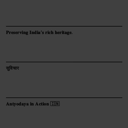
𝐏𝐫𝐞𝐬𝐞𝐫𝐯𝐢𝐧𝐠 𝐈𝐧𝐝𝐢𝐚’𝐬 𝐫𝐢𝐜𝐡 𝐡𝐞𝐫𝐢𝐭𝐚𝐠𝐞.
सुविचार
𝐀𝐧𝐭𝐲𝐨𝐝𝐚𝐲𝐚 𝐢𝐧 𝐀𝐜𝐭𝐢𝐨𝐧 🇮🇳