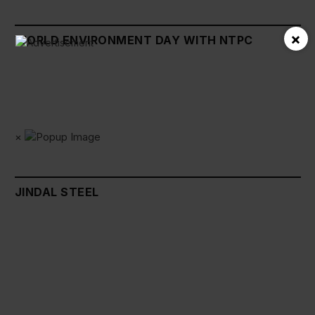
×
WORLD ENVIRONMENT DAY WITH NTPC
×
JINDAL STEEL