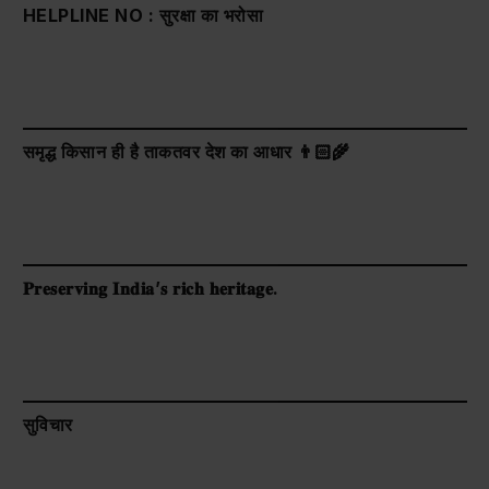
HELPLINE NO : सुरक्षा का भरोसा
समृद्ध किसान ही है ताकतवर देश का आधार 👨🏻‍🌾
𝐏𝐫𝐞𝐬𝐞𝐫𝐯𝐢𝐧𝐠 𝐈𝐧𝐝𝐢𝐚’𝐬 𝐫𝐢𝐜𝐡 𝐡𝐞𝐫𝐢𝐭𝐚𝐠𝐞.
सुविचार