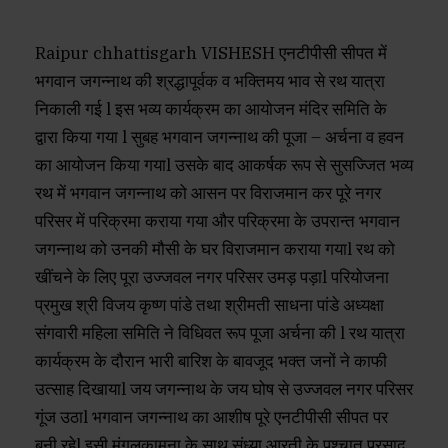
Raipur chhattisgarh VISHESH एनटीपीसी सीपत में
भगवान जगन्नाथ की श्रद्धापूर्वक व भक्तिमय भाव से रथ यात्रा
निकाली गई l इस भव्य कार्यक्रम का आयोजन मंदिर समिति के
द्वारा किया गया l सुबह भगवान जगन्नाथ की पूजा – अर्चना व हवन
का आयोजन किया गयाl उसके बाद आकर्षक रूप से सुसज्जित भव्य
रथ में भगवान जगन्नाथ को आसन पर विराजमान कर पूरे नगर
परिसर में परिक्रमा कराया गया और परिक्रमा के उपरान्त भगवान
जगन्नाथ को उनकी मौसी के घर विराजमान कराया गयाl रथ को
खींचने के लिए पूरा उज्जवल नगर परिसर उमड़ पड़ाl परियोजना
प्रमुख श्री विजय कृष्ण पांडे तथा श्रीमती साधना पांडे अध्यक्षा
संगवारी महिला समिति ने विधिवत रूप पूजा अर्चना की l रथ यात्रा
कार्यक्रम के दौरान भारी बारिश के बावजूद भक्त जनों ने काफी
उत्साह दिखायाl जय जगन्नाथ के जय घोष से उज्जवल नगर परिसर
गूंज उठाl भगवान जगन्नाथ का आशीष पूरे एनटीपीसी सीपत पर
बनी रहेl इसी मंगलकामना के साथ संध्या आरती के पश्चात प्रसाद