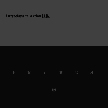
𝐀𝐧𝐭𝐲𝐨𝐝𝐚𝐲𝐚 𝐢𝐧 𝐀𝐜𝐭𝐢𝐨𝐧 🇮🇳
Facebook
X
Pinterest
Vimeo
WhatsApp
TikTok
(Twitter)
Instagram