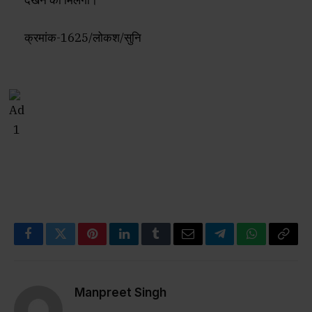
क्रमांक-1625/लोकश/सुनि
Facebook
Twitter
Pinterest
LinkedIn
Tumblr
Email
Telegram
WhatsApp
Copy
Link
Manpreet Singh