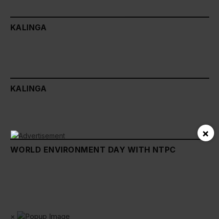
KALINGA
KALINGA
×
WORLD ENVIRONMENT DAY WITH NTPC
×