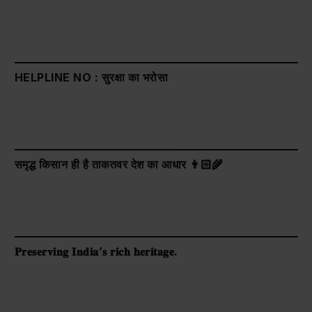
HELPLINE NO : सुरक्षा का भरोसा
समृद्ध किसान ही है ताकतवर देश का आधार 👨🏻‍🌾
𝐏𝐫𝐞𝐬𝐞𝐫𝐯𝐢𝐧𝐠 𝐈𝐧𝐝𝐢𝐚’𝐬 𝐫𝐢𝐜𝐡 𝐡𝐞𝐫𝐢𝐭𝐚𝐠𝐞.