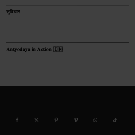
सुविचार
𝐀𝐧𝐭𝐲𝐨𝐝𝐚𝐲𝐚 𝐢𝐧 𝐀𝐜𝐭𝐢𝐨𝐧 🇮🇳
Facebook
X
Pinterest
Vimeo
WhatsApp
TikTok
(Twitter)