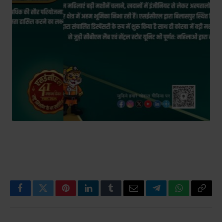
Facebook
Twitter
Pinterest
LinkedIn
Tumblr
Email
Telegram
WhatsApp
Copy
Link