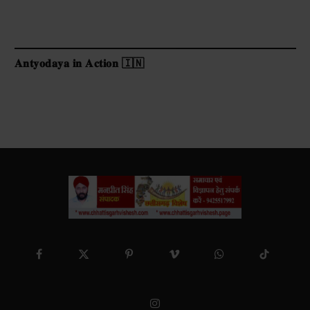
𝐀𝐧𝐭𝐲𝐨𝐝𝐚𝐲𝐚 𝐢𝐧 𝐀𝐜𝐭𝐢𝐨𝐧 🇮🇳
Facebook
X
Pinterest
Vimeo
WhatsApp
TikTok
(Twitter)
Instagram