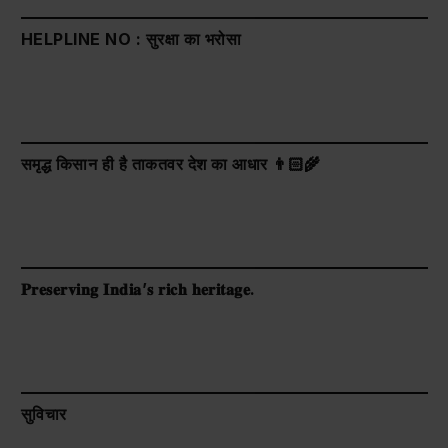
HELPLINE NO : सुरक्षा का भरोसा
समृद्ध किसान ही है ताकतवर देश का आधार 👨🏻‍🌾
𝐏𝐫𝐞𝐬𝐞𝐫𝐯𝐢𝐧𝐠 𝐈𝐧𝐝𝐢𝐚’𝐬 𝐫𝐢𝐜𝐡 𝐡𝐞𝐫𝐢𝐭𝐚𝐠𝐞.
सुविचार