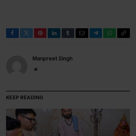
Facebook
Twitter
Pinterest
LinkedIn
Tumblr
Email
Telegram
WhatsApp
Copy
Link
Manpreet Singh
Website
KEEP READING