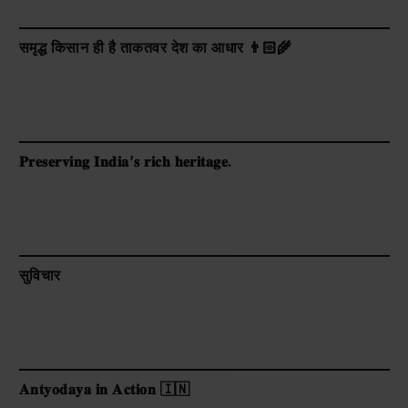
समृद्ध किसान ही है ताकतवर देश का आधार 👨🏻‍🌾
𝐏𝐫𝐞𝐬𝐞𝐫𝐯𝐢𝐧𝐠 𝐈𝐧𝐝𝐢𝐚’𝐬 𝐫𝐢𝐜𝐡 𝐡𝐞𝐫𝐢𝐭𝐚𝐠𝐞.
सुविचार
𝐀𝐧𝐭𝐲𝐨𝐝𝐚𝐲𝐚 𝐢𝐧 𝐀𝐜𝐭𝐢𝐨𝐧 🇮🇳