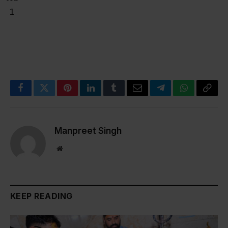
Facebook
Twitter
Pinterest
LinkedIn
Tumblr
Email
Telegram
WhatsApp
Copy
Link
Manpreet Singh
Website
KEEP READING