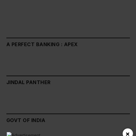
A PERFECT BANKING : APEX
JINDAL PANTHER
GOVT OF INDIA
×