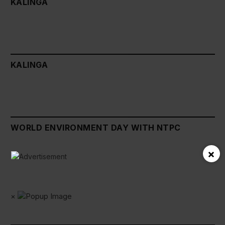
KALINGA
KALINGA
WORLD ENVIRONMENT DAY WITH NTPC
×
×