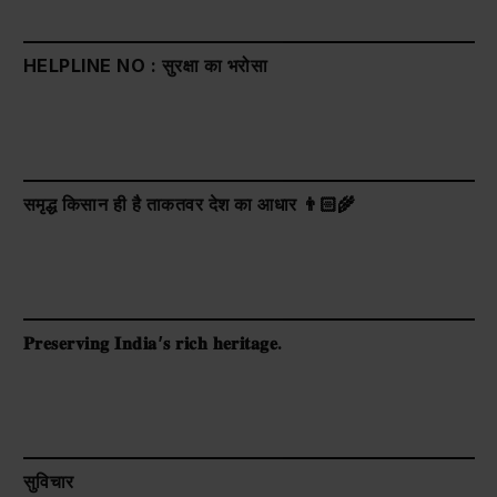
HELPLINE NO : सुरक्षा का भरोसा
समृद्ध किसान ही है ताकतवर देश का आधार 👨🏻‍🌾
𝐏𝐫𝐞𝐬𝐞𝐫𝐯𝐢𝐧𝐠 𝐈𝐧𝐝𝐢𝐚’𝐬 𝐫𝐢𝐜𝐡 𝐡𝐞𝐫𝐢𝐭𝐚𝐠𝐞.
सुविचार