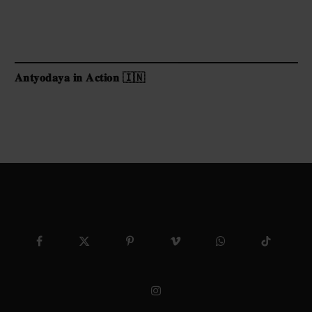
𝐀𝐧𝐭𝐲𝐨𝐝𝐚𝐲𝐚 𝐢𝐧 𝐀𝐜𝐭𝐢𝐨𝐧 🇮🇳
Facebook
X
Pinterest
Vimeo
WhatsApp
TikTok
(Twitter)
Instagram