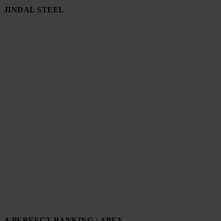
JINDAL STEEL
A PERFECT BANKING : APEX