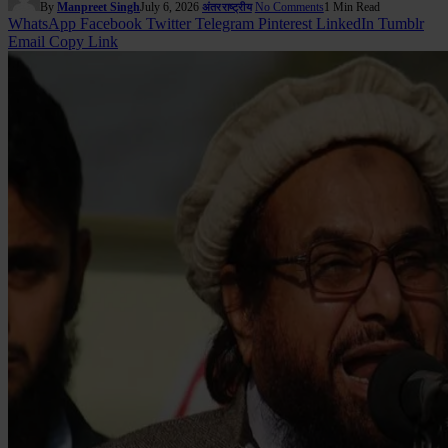
By
Manpreet Singh
July 6, 2026
No Comments
1 Min Read
अंतरराष्ट्रीय
WhatsApp
Facebook
Twitter
Telegram
Pinterest
LinkedIn
Tumblr
Email
Copy Link