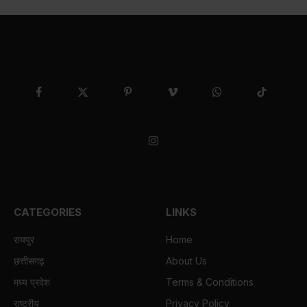
Facebook
X
Pinterest
Vimeo
WhatsApp
TikTok
(Twitter)
Instagram
CATEGORIES
LINKS
रायपुर
Home
छत्तीसगढ़
About Us
मध्य प्रदेश
Terms & Conditions
राष्ट्रीय
Privacy Policy