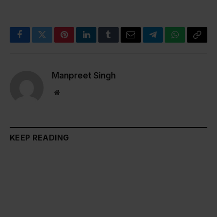
Facebook
Twitter
Pinterest
LinkedIn
Tumblr
Email
Telegram
WhatsApp
Copy
Link
Manpreet Singh
Website
KEEP READING