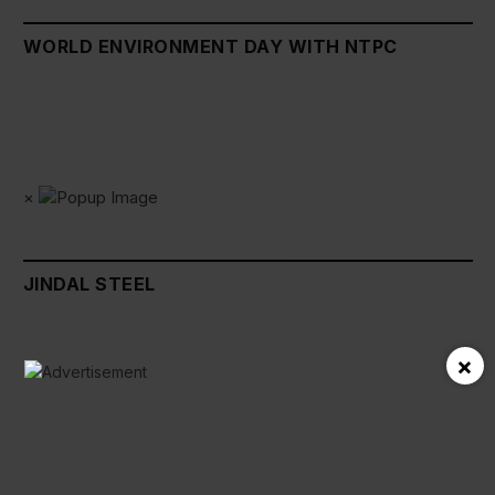
WORLD ENVIRONMENT DAY WITH NTPC
×
JINDAL STEEL
×