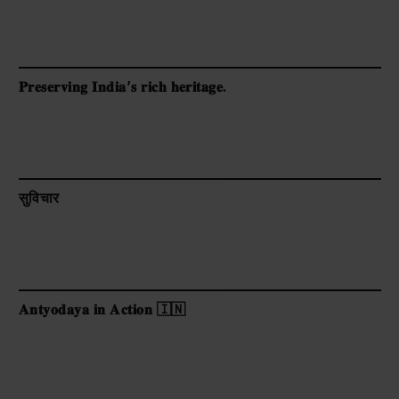
𝐏𝐫𝐞𝐬𝐞𝐫𝐯𝐢𝐧𝐠 𝐈𝐧𝐝𝐢𝐚’𝐬 𝐫𝐢𝐜𝐡 𝐡𝐞𝐫𝐢𝐭𝐚𝐠𝐞.
सुविचार
𝐀𝐧𝐭𝐲𝐨𝐝𝐚𝐲𝐚 𝐢𝐧 𝐀𝐜𝐭𝐢𝐨𝐧 🇮🇳