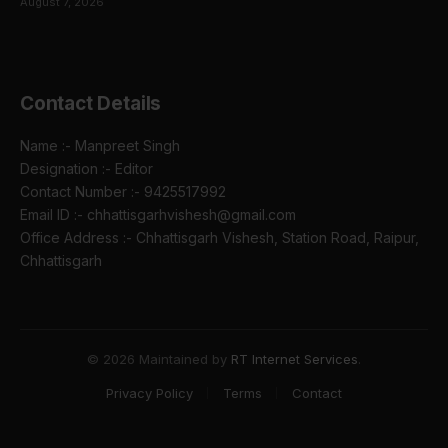
August 7, 2026
Contact Details
Name :- Manpreet Singh
Designation :- Editor
Contact Number :- 9425517992
Email ID :- chhattisgarhvishesh@gmail.com
Office Address :- Chhattisgarh Vishesh, Station Road, Raipur,
Chhattisgarh
© 2026 Maintained by
RT Internet Services
.
Privacy Policy
Terms
Contact