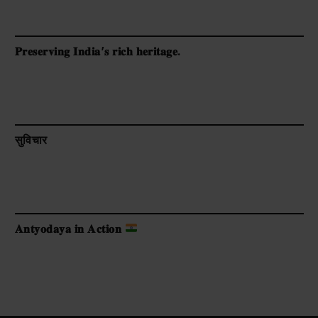
𝐏𝐫𝐞𝐬𝐞𝐫𝐯𝐢𝐧𝐠 𝐈𝐧𝐝𝐢𝐚’𝐬 𝐫𝐢𝐜𝐡 𝐡𝐞𝐫𝐢𝐭𝐚𝐠𝐞.
सुविचार
𝐀𝐧𝐭𝐲𝐨𝐝𝐚𝐲𝐚 𝐢𝐧 𝐀𝐜𝐭𝐢𝐨𝐧