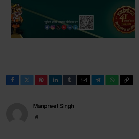
Facebook
Twitter
Pinterest
LinkedIn
Tumblr
Email
Telegram
WhatsApp
Copy
Link
Manpreet Singh
Website