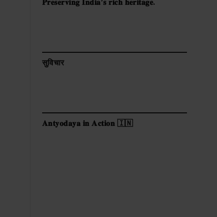
𝐏𝐫𝐞𝐬𝐞𝐫𝐯𝐢𝐧𝐠 𝐈𝐧𝐝𝐢𝐚’𝐬 𝐫𝐢𝐜𝐡 𝐡𝐞𝐫𝐢𝐭𝐚𝐠𝐞.
सुविचार
𝐀𝐧𝐭𝐲𝐨𝐝𝐚𝐲𝐚 𝐢𝐧 𝐀𝐜𝐭𝐢𝐨𝐧 🇮🇳