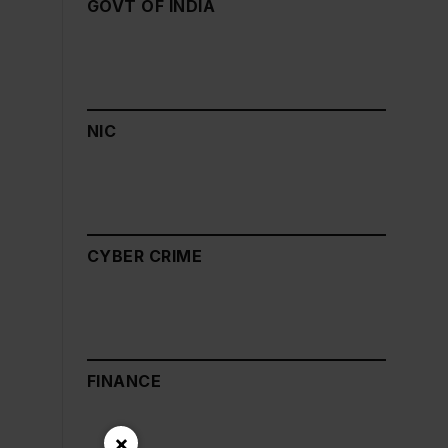
GOVT OF INDIA
NIC
CYBER CRIME
FINANCE
×