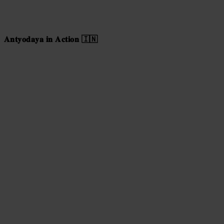
𝐀𝐧𝐭𝐲𝐨𝐝𝐚𝐲𝐚 𝐢𝐧 𝐀𝐜𝐭𝐢𝐨𝐧 🇮🇳