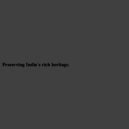
𝐏𝐫𝐞𝐬𝐞𝐫𝐯𝐢𝐧𝐠 𝐈𝐧𝐝𝐢𝐚’𝐬 𝐫𝐢𝐜𝐡 𝐡𝐞𝐫𝐢𝐭𝐚𝐠𝐞.