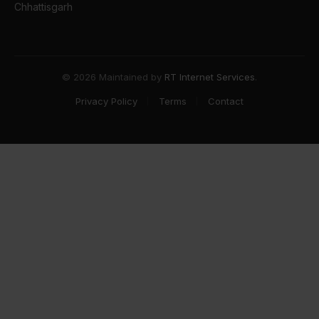
Chhattisgarh
© 2026 Maintained by
RT Internet Services
.
Privacy Policy
Terms
Contact