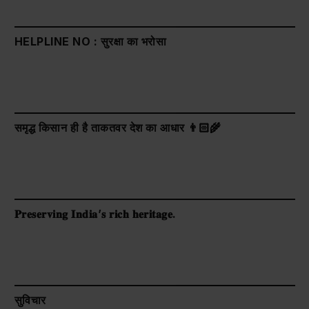
HELPLINE NO : सुरक्षा का भरोसा
समृद्ध किसान ही है ताकतवर देश का आधार 👨🏻‍🌾
𝐏𝐫𝐞𝐬𝐞𝐫𝐯𝐢𝐧𝐠 𝐈𝐧𝐝𝐢𝐚’𝐬 𝐫𝐢𝐜𝐡 𝐡𝐞𝐫𝐢𝐭𝐚𝐠𝐞.
सुविचार