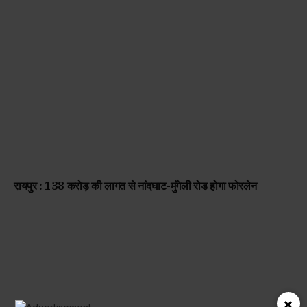
रायपुर : 138 करोड़ की लागत से नांदघाट-मुंगेली रोड होगा फोरलेन
×