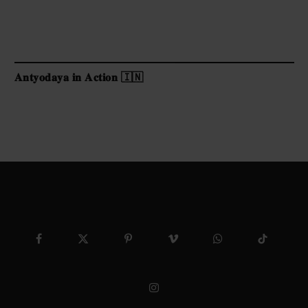
𝐀𝐧𝐭𝐲𝐨𝐝𝐚𝐲𝐚 𝐢𝐧 𝐀𝐜𝐭𝐢𝐨𝐧 🇮🇳
Facebook
X
Pinterest
Vimeo
WhatsApp
TikTok
(Twitter)
Instagram