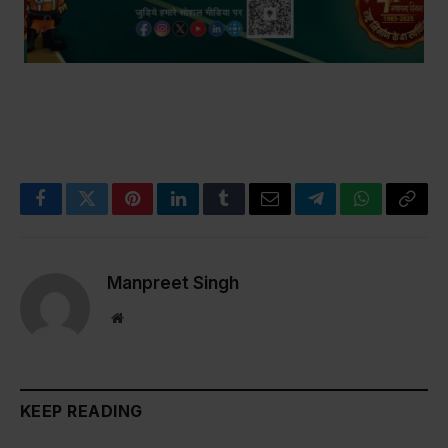
Facebook
Twitter
Pinterest
LinkedIn
Tumblr
Email
Telegram
WhatsApp
Copy
Link
Manpreet Singh
Website
KEEP READING