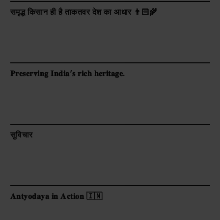
समृद्ध किसान ही है ताकतवर देश का आधार 👨🏻‍🌾
𝐏𝐫𝐞𝐬𝐞𝐫𝐯𝐢𝐧𝐠 𝐈𝐧𝐝𝐢𝐚’𝐬 𝐫𝐢𝐜𝐡 𝐡𝐞𝐫𝐢𝐭𝐚𝐠𝐞.
सुविचार
𝐀𝐧𝐭𝐲𝐨𝐝𝐚𝐲𝐚 𝐢𝐧 𝐀𝐜𝐭𝐢𝐨𝐧 🇮🇳