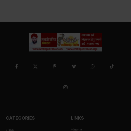
Facebook
X
Pinterest
Vimeo
WhatsApp
TikTok
(Twitter)
Instagram
CATEGORIES
LINKS
रायपुर
Home