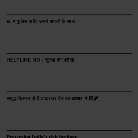
छ. ग पुलिस सदैव अपने अपनों के साथ
HELPLINE NO : सुरक्षा का भरोसा
समृद्ध किसान ही है ताकतवर देश का आधार 👨🏻‍🌾
𝐏𝐫𝐞𝐬𝐞𝐫𝐯𝐢𝐧𝐠 𝐈𝐧𝐝𝐢𝐚’𝐬 𝐫𝐢𝐜𝐡 𝐡𝐞𝐫𝐢𝐭𝐚𝐠𝐞.