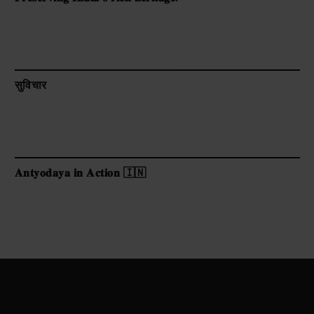
सुविचार
𝐀𝐧𝐭𝐲𝐨𝐝𝐚𝐲𝐚 𝐢𝐧 𝐀𝐜𝐭𝐢𝐨𝐧 🇮🇳