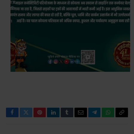
Facebook
Twitter
Pinterest
LinkedIn
Tumblr
Email
Telegram
WhatsApp
Copy
Link