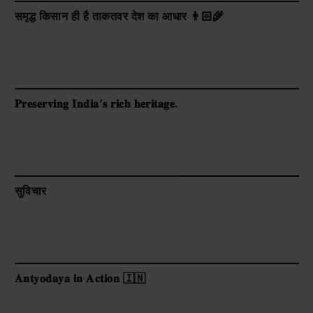
समृद्ध किसान ही है ताकतवर देश का आधार 👨🏻‍🌾
𝐏𝐫𝐞𝐬𝐞𝐫𝐯𝐢𝐧𝐠 𝐈𝐧𝐝𝐢𝐚’𝐬 𝐫𝐢𝐜𝐡 𝐡𝐞𝐫𝐢𝐭𝐚𝐠𝐞.
सुविचार
𝐀𝐧𝐭𝐲𝐨𝐝𝐚𝐲𝐚 𝐢𝐧 𝐀𝐜𝐭𝐢𝐨𝐧 🇮🇳