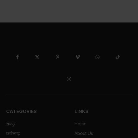
Facebook
X
Pinterest
Vimeo
WhatsApp
TikTok
(Twitter)
Instagram
CATEGORIES
LINKS
रायपुर
Home
छत्तीसगढ़
About Us