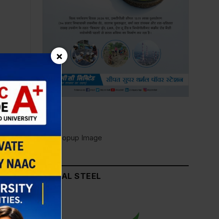
×
×
JINDAL STEEL