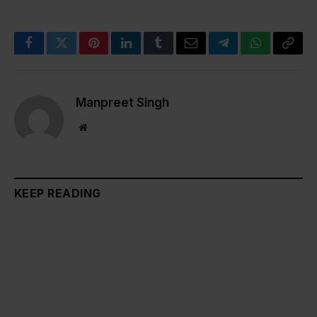
Facebook
Twitter
Pinterest
LinkedIn
Tumblr
Email
Telegram
WhatsApp
Copy
Link
Manpreet Singh
Website
KEEP READING