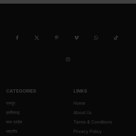
Facebook
X
Pinterest
Vimeo
WhatsApp
TikTok
(Twitter)
Instagram
CATEGORIES
LINKS
रायपुर
Home
छत्तीसगढ़
About Us
मध्य प्रदेश
Terms & Conditions
राष्ट्रीय
Privacy Policy