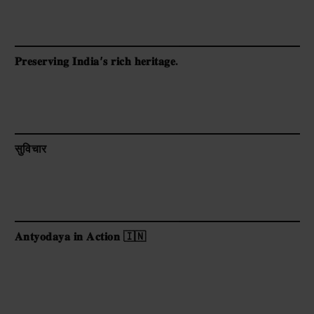
𝐏𝐫𝐞𝐬𝐞𝐫𝐯𝐢𝐧𝐠 𝐈𝐧𝐝𝐢𝐚’𝐬 𝐫𝐢𝐜𝐡 𝐡𝐞𝐫𝐢𝐭𝐚𝐠𝐞.
सुविचार
𝐀𝐧𝐭𝐲𝐨𝐝𝐚𝐲𝐚 𝐢𝐧 𝐀𝐜𝐭𝐢𝐨𝐧 🇮🇳