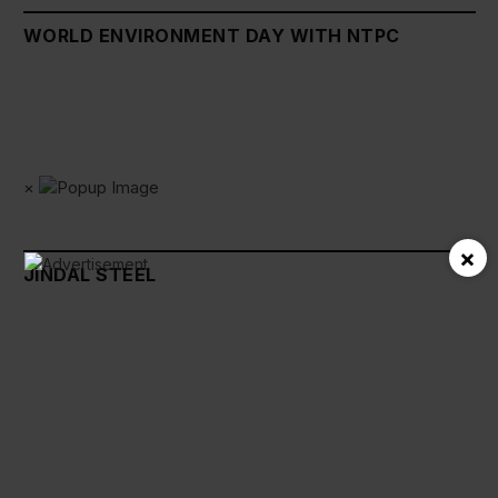
WORLD ENVIRONMENT DAY WITH NTPC
×
×
JINDAL STEEL