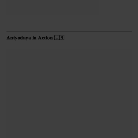
𝐀𝐧𝐭𝐲𝐨𝐝𝐚𝐲𝐚 𝐢𝐧 𝐀𝐜𝐭𝐢𝐨𝐧 🇮🇳