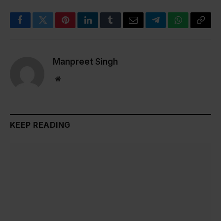
Facebook
Twitter
Pinterest
LinkedIn
Tumblr
Email
Telegram
WhatsApp
Copy
Link
Manpreet Singh
Website
KEEP READING