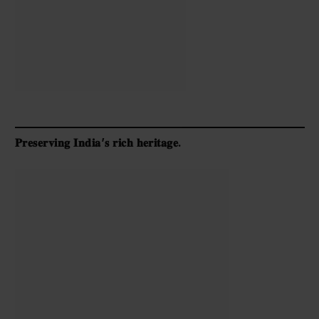
𝐏𝐫𝐞𝐬𝐞𝐫𝐯𝐢𝐧𝐠 𝐈𝐧𝐝𝐢𝐚’𝐬 𝐫𝐢𝐜𝐡 𝐡𝐞𝐫𝐢𝐭𝐚𝐠𝐞.