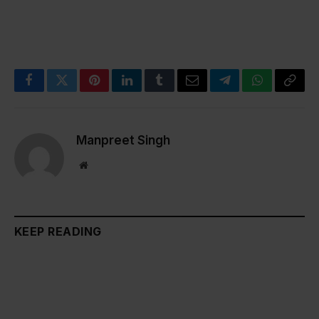
Facebook
Twitter
Pinterest
LinkedIn
Tumblr
Email
Telegram
WhatsApp
Copy
Link
Manpreet Singh
Website
KEEP READING