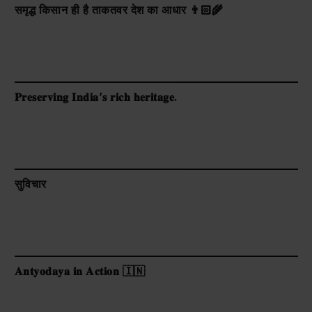
समृद्ध किसान ही है ताकतवर देश का आधार 👨🏻‍🌾
𝐏𝐫𝐞𝐬𝐞𝐫𝐯𝐢𝐧𝐠 𝐈𝐧𝐝𝐢𝐚’𝐬 𝐫𝐢𝐜𝐡 𝐡𝐞𝐫𝐢𝐭𝐚𝐠𝐞.
सुविचार
𝐀𝐧𝐭𝐲𝐨𝐝𝐚𝐲𝐚 𝐢𝐧 𝐀𝐜𝐭𝐢𝐨𝐧 🇮🇳