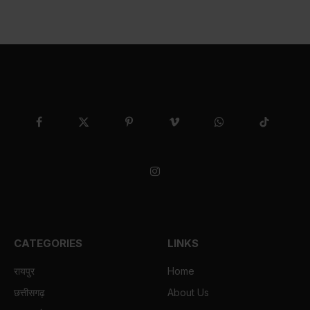
Facebook
X
Pinterest
Vimeo
WhatsApp
TikTok
(Twitter)
Instagram
CATEGORIES
LINKS
रायपुर
Home
छत्तीसगढ़
About Us