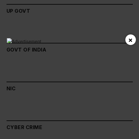
UP GOVT
×
GOVT OF INDIA
NIC
CYBER CRIME