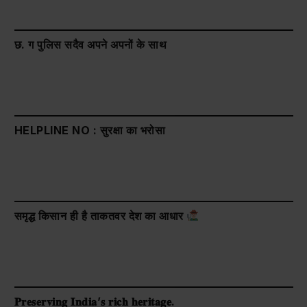
छ. ग पुलिस सदैव अपने अपनों के साथ
HELPLINE NO : सुरक्षा का भरोसा
समृद्ध किसान ही है ताकतवर देश का आधार
𝐏𝐫𝐞𝐬𝐞𝐫𝐯𝐢𝐧𝐠 𝐈𝐧𝐝𝐢𝐚’𝐬 𝐫𝐢𝐜𝐡 𝐡𝐞𝐫𝐢𝐭𝐚𝐠𝐞.