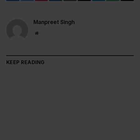
Facebook
Twitter
Pinterest
LinkedIn
Tumblr
Email
Telegram
WhatsApp
Copy
Link
Manpreet Singh
Website
KEEP READING