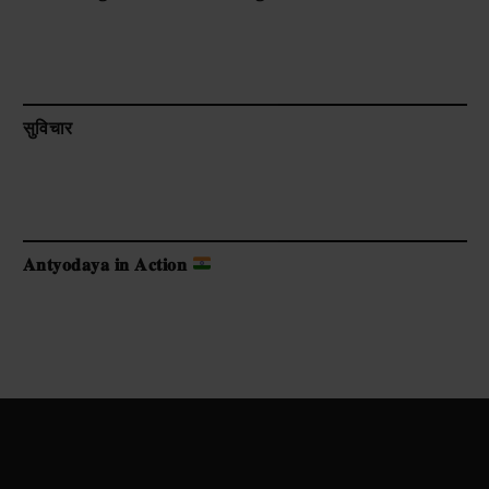
सुविचार
𝐀𝐧𝐭𝐲𝐨𝐝𝐚𝐲𝐚 𝐢𝐧 𝐀𝐜𝐭𝐢𝐨𝐧