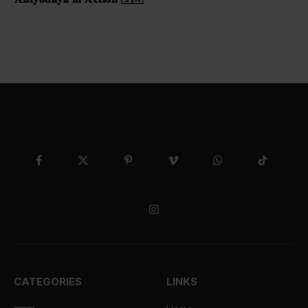
Facebook
X
Pinterest
Vimeo
WhatsApp
TikTok
(Twitter)
Instagram
CATEGORIES
LINKS