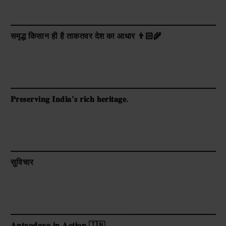
समृद्ध किसान ही है ताकतवर देश का आधार 👨🏻‍🌾
𝐏𝐫𝐞𝐬𝐞𝐫𝐯𝐢𝐧𝐠 𝐈𝐧𝐝𝐢𝐚’𝐬 𝐫𝐢𝐜𝐡 𝐡𝐞𝐫𝐢𝐭𝐚𝐠𝐞.
सुविचार
𝐀𝐧𝐭𝐲𝐨𝐝𝐚𝐲𝐚 𝐢𝐧 𝐀𝐜𝐭𝐢𝐨𝐧 🇮🇳