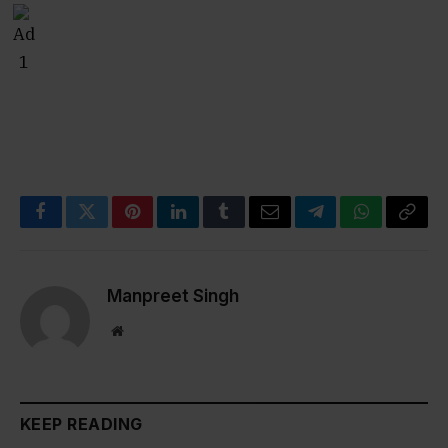
Facebook
Twitter
Pinterest
LinkedIn
Tumblr
Email
Telegram
WhatsApp
Copy
Link
Manpreet Singh
Website
KEEP READING