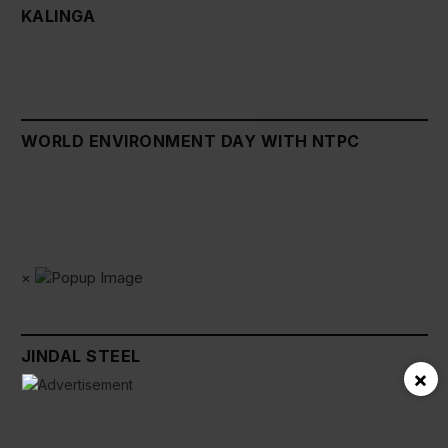
KALINGA
WORLD ENVIRONMENT DAY WITH NTPC
×
JINDAL STEEL
×