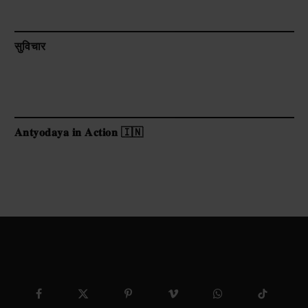
सुविचार
𝐀𝐧𝐭𝐲𝐨𝐝𝐚𝐲𝐚 𝐢𝐧 𝐀𝐜𝐭𝐢𝐨𝐧 🇮🇳
Facebook
X
Pinterest
Vimeo
WhatsApp
TikTok