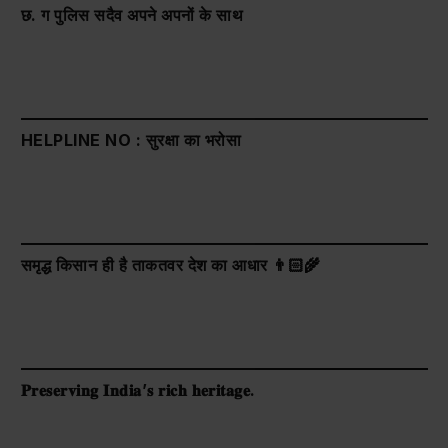
छ. ग पुलिस सदैव अपने अपनों के साथ
HELPLINE NO : सुरक्षा का भरोसा
समृद्ध किसान ही है ताकतवर देश का आधार 👨🏻‍🌾
𝐏𝐫𝐞𝐬𝐞𝐫𝐯𝐢𝐧𝐠 𝐈𝐧𝐝𝐢𝐚’𝐬 𝐫𝐢𝐜𝐡 𝐡𝐞𝐫𝐢𝐭𝐚𝐠𝐞.