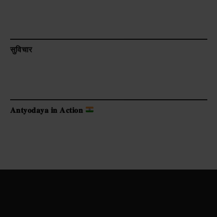
सुविचार
𝐀𝐧𝐭𝐲𝐨𝐝𝐚𝐲𝐚 𝐢𝐧 𝐀𝐜𝐭𝐢𝐨𝐧