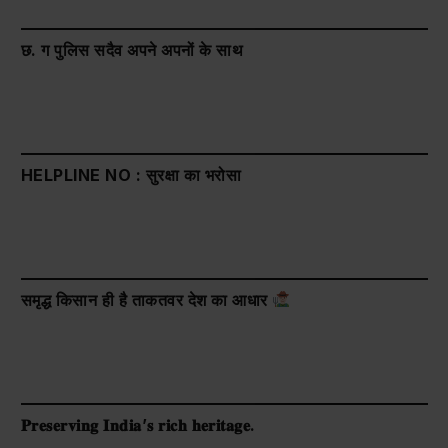
छ. ग पुलिस सदैव अपने अपनों के साथ
HELPLINE NO : सुरक्षा का भरोसा
समृद्ध किसान ही है ताकतवर देश का आधार
𝐏𝐫𝐞𝐬𝐞𝐫𝐯𝐢𝐧𝐠 𝐈𝐧𝐝𝐢𝐚’𝐬 𝐫𝐢𝐜𝐡 𝐡𝐞𝐫𝐢𝐭𝐚𝐠𝐞.