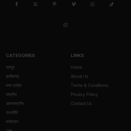
Facebook
X
Pinterest
Vimeo
WhatsApp
TikTok
(Twitter)
Instagram
CATEGORIES
LINKS
रायपुर
Home
छत्तीसगढ़
About Us
मध्य प्रदेश
Terms & Conditions
राष्ट्रीय
Privacy Policy
अंतरराष्ट्रीय
Contact Us
राजनीति
मनोरंजन
अन्य