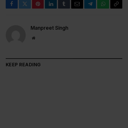
Facebook
Twitter
Pinterest
LinkedIn
Tumblr
Email
Telegram
WhatsApp
Copy
Link
Manpreet Singh
Website
KEEP READING