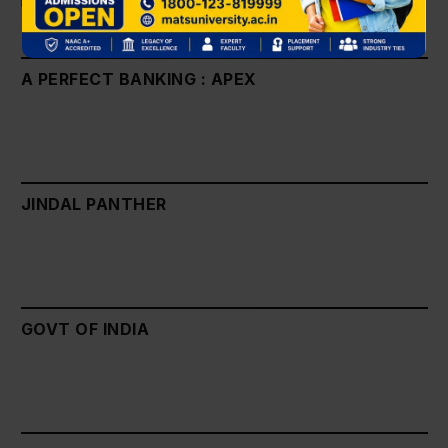
A PERFECT BANKING : APEX
JINDAL PANTHER
GOVT OF INDIA