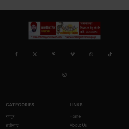
Facebook
X
Pinterest
Vimeo
WhatsApp
TikTok
(Twitter)
Instagram
CATEGORIES
LINKS
रायपुर
Home
छत्तीसगढ़
About Us