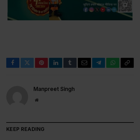
Facebook
Twitter
Pinterest
LinkedIn
Tumblr
Email
Telegram
WhatsApp
Copy
Link
Manpreet Singh
Website
KEEP READING