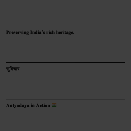
𝐏𝐫𝐞𝐬𝐞𝐫𝐯𝐢𝐧𝐠 𝐈𝐧𝐝𝐢𝐚’𝐬 𝐫𝐢𝐜𝐡 𝐡𝐞𝐫𝐢𝐭𝐚𝐠𝐞.
सुविचार
𝐀𝐧𝐭𝐲𝐨𝐝𝐚𝐲𝐚 𝐢𝐧 𝐀𝐜𝐭𝐢𝐨𝐧