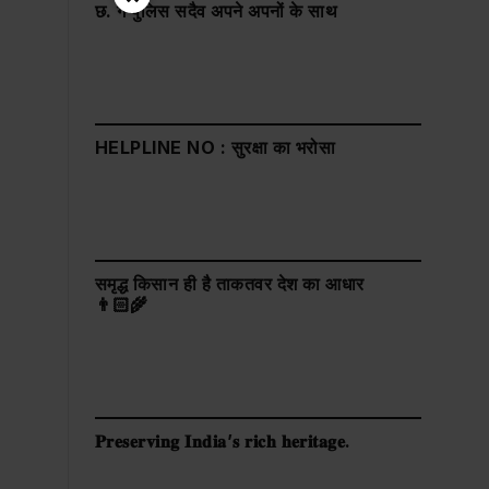
छ. ग पुलिस सदैव अपने अपनों के साथ
HELPLINE NO : सुरक्षा का भरोसा
समृद्ध किसान ही है ताकतवर देश का आधार
👨🏻‍🌾
𝐏𝐫𝐞𝐬𝐞𝐫𝐯𝐢𝐧𝐠 𝐈𝐧𝐝𝐢𝐚’𝐬 𝐫𝐢𝐜𝐡 𝐡𝐞𝐫𝐢𝐭𝐚𝐠𝐞.