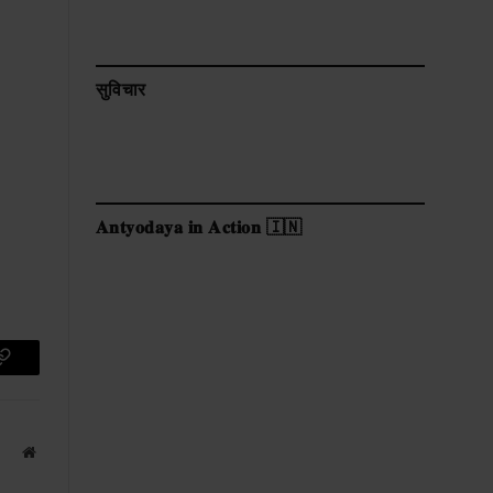
सुविचार
𝐀𝐧𝐭𝐲𝐨𝐝𝐚𝐲𝐚 𝐢𝐧 𝐀𝐜𝐭𝐢𝐨𝐧 🇮🇳
p
Copy
Link
Website