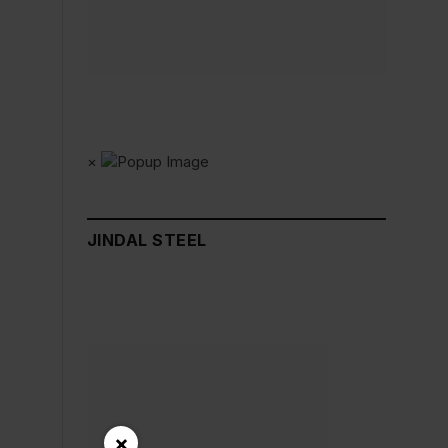
×
JINDAL STEEL
×