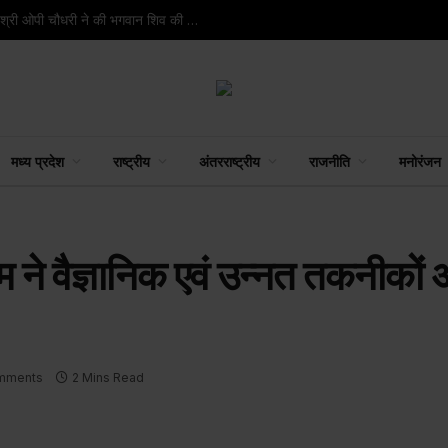
रायपुर : रायगढ़ के वार्ड क्रमांक 9 स्थित मंदिर में वित्त मंत्री श्री ओपी चौधरी ने की भगवान शिव की पूजा-अर्चना
मध्य प्रदेश
राष्ट्रीय
अंतरराष्ट्रीय
राजनीति
मनोरंजन
ताम ने वैज्ञानिक एवं उन्नत तकनीकों
mments
2 Mins Read