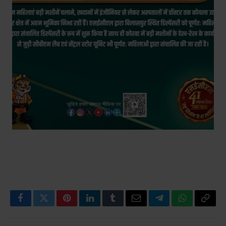
Facebook
Twitter
Pinterest
LinkedIn
Tumblr
Email
Telegram
WhatsApp
Copy
Link