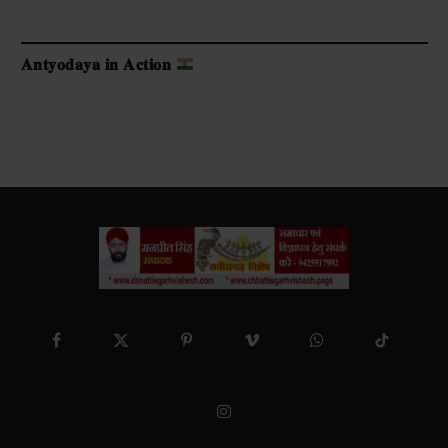
𝐀𝐧𝐭𝐲𝐨𝐝𝐚𝐲𝐚 𝐢𝐧 𝐀𝐜𝐭𝐢𝐨𝐧
Facebook
X
Pinterest
Vimeo
WhatsApp
TikTok
(Twitter)
Instagram