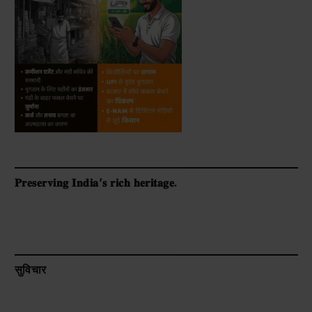
𝐏𝐫𝐞𝐬𝐞𝐫𝐯𝐢𝐧𝐠 𝐈𝐧𝐝𝐢𝐚’𝐬 𝐫𝐢𝐜𝐡 𝐡𝐞𝐫𝐢𝐭𝐚𝐠𝐞.
सुविचार