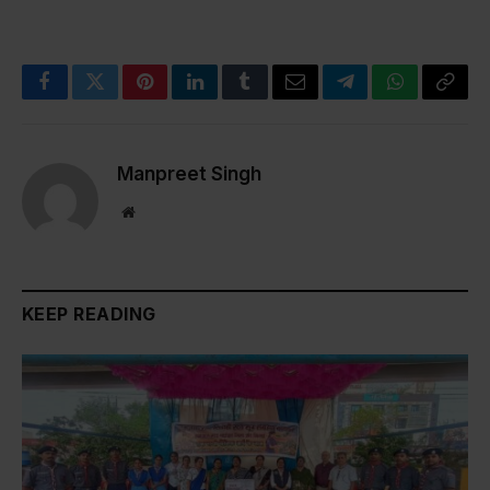
Facebook
Twitter
Pinterest
LinkedIn
Tumblr
Email
Telegram
WhatsApp
Copy
Link
Manpreet Singh
Website
KEEP READING