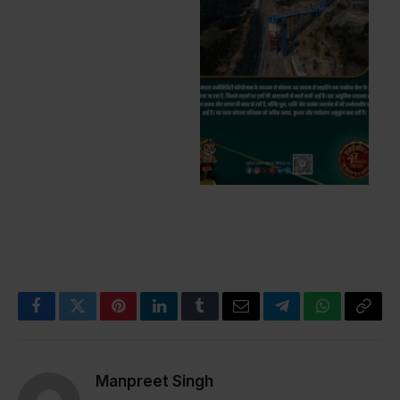
Facebook
Twitter
Pinterest
LinkedIn
Tumblr
Email
Telegram
WhatsApp
Copy
Link
Manpreet Singh