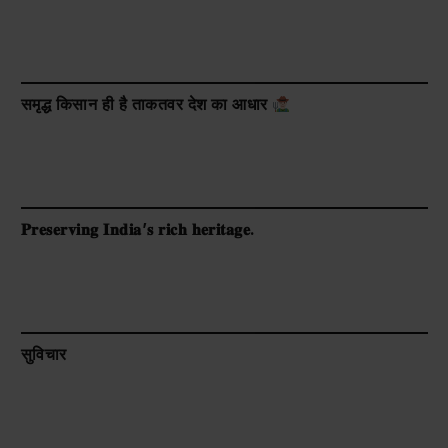
समृद्ध किसान ही है ताकतवर देश का आधार
𝐏𝐫𝐞𝐬𝐞𝐫𝐯𝐢𝐧𝐠 𝐈𝐧𝐝𝐢𝐚’𝐬 𝐫𝐢𝐜𝐡 𝐡𝐞𝐫𝐢𝐭𝐚𝐠𝐞.
सुविचार