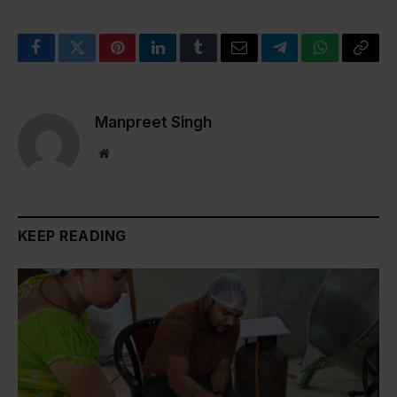
Facebook
Twitter
Pinterest
LinkedIn
Tumblr
Email
Telegram
WhatsApp
Copy
Link
Manpreet Singh
Website
KEEP READING