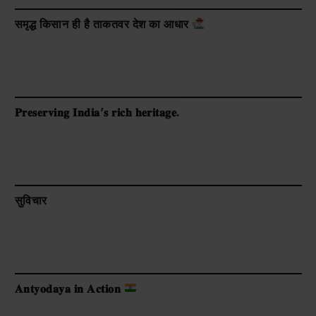
समृद्ध किसान ही है ताकतवर देश का आधार
𝐏𝐫𝐞𝐬𝐞𝐫𝐯𝐢𝐧𝐠 𝐈𝐧𝐝𝐢𝐚’𝐬 𝐫𝐢𝐜𝐡 𝐡𝐞𝐫𝐢𝐭𝐚𝐠𝐞.
सुविचार
𝐀𝐧𝐭𝐲𝐨𝐝𝐚𝐲𝐚 𝐢𝐧 𝐀𝐜𝐭𝐢𝐨𝐧