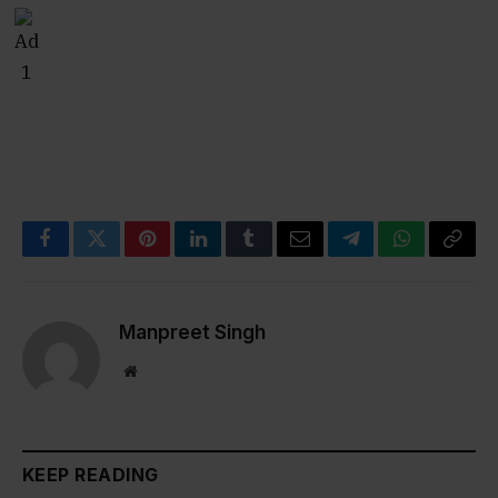
Facebook
Twitter
Pinterest
LinkedIn
Tumblr
Email
Telegram
WhatsApp
Copy
Link
Manpreet Singh
Website
KEEP READING