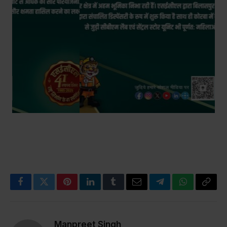
Facebook
Twitter
Pinterest
LinkedIn
Tumblr
Email
Telegram
WhatsApp
Copy
Link
Manpreet Singh