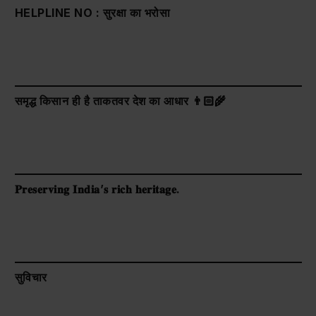
HELPLINE NO : सुरक्षा का भरोसा
समृद्ध किसान ही है ताकतवर देश का आधार 👨🏻‍🌾
𝐏𝐫𝐞𝐬𝐞𝐫𝐯𝐢𝐧𝐠 𝐈𝐧𝐝𝐢𝐚’𝐬 𝐫𝐢𝐜𝐡 𝐡𝐞𝐫𝐢𝐭𝐚𝐠𝐞.
सुविचार