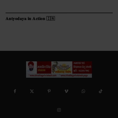
𝐀𝐧𝐭𝐲𝐨𝐝𝐚𝐲𝐚 𝐢𝐧 𝐀𝐜𝐭𝐢𝐨𝐧 🇮🇳
Facebook
X
Pinterest
Vimeo
WhatsApp
TikTok
(Twitter)
Instagram