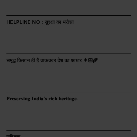
HELPLINE NO : सुरक्षा का भरोसा
समृद्ध किसान ही है ताकतवर देश का आधार 👨🏻‍🌾
𝐏𝐫𝐞𝐬𝐞𝐫𝐯𝐢𝐧𝐠 𝐈𝐧𝐝𝐢𝐚’𝐬 𝐫𝐢𝐜𝐡 𝐡𝐞𝐫𝐢𝐭𝐚𝐠𝐞.
सुविचार