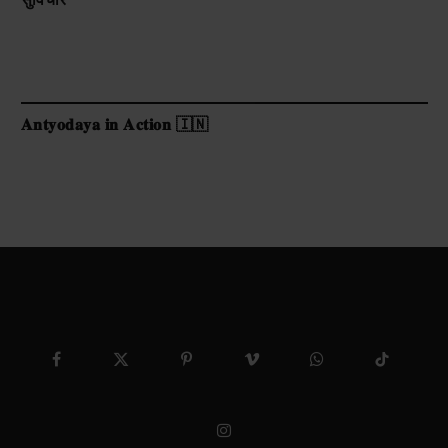
𝐀𝐧𝐭𝐲𝐨𝐝𝐚𝐲𝐚 𝐢𝐧 𝐀𝐜𝐭𝐢𝐨𝐧 🇮🇳
Facebook
X
Pinterest
Vimeo
WhatsApp
TikTok
(Twitter)
Instagram