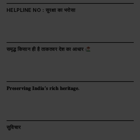
HELPLINE NO : सुरक्षा का भरोसा
समृद्ध किसान ही है ताकतवर देश का आधार
𝐏𝐫𝐞𝐬𝐞𝐫𝐯𝐢𝐧𝐠 𝐈𝐧𝐝𝐢𝐚’𝐬 𝐫𝐢𝐜𝐡 𝐡𝐞𝐫𝐢𝐭𝐚𝐠𝐞.
सुविचार