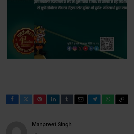
Facebook
Twitter
Pinterest
LinkedIn
Tumblr
Email
Telegram
WhatsApp
Copy
Link
Manpreet Singh