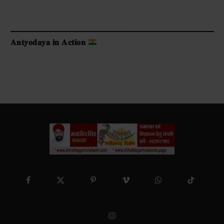
𝐀𝐧𝐭𝐲𝐨𝐝𝐚𝐲𝐚 𝐢𝐧 𝐀𝐜𝐭𝐢𝐨𝐧
Facebook
X
Pinterest
Vimeo
WhatsApp
TikTok
(Twitter)
Instagram