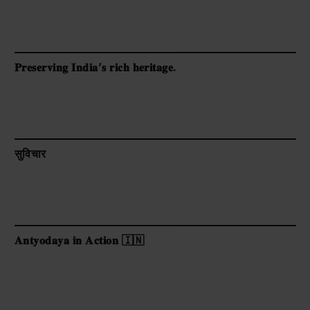
𝐏𝐫𝐞𝐬𝐞𝐫𝐯𝐢𝐧𝐠 𝐈𝐧𝐝𝐢𝐚’𝐬 𝐫𝐢𝐜𝐡 𝐡𝐞𝐫𝐢𝐭𝐚𝐠𝐞.
सुविचार
𝐀𝐧𝐭𝐲𝐨𝐝𝐚𝐲𝐚 𝐢𝐧 𝐀𝐜𝐭𝐢𝐨𝐧 🇮🇳