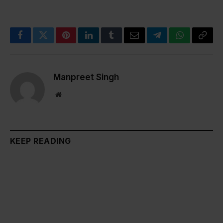
Facebook
Twitter
Pinterest
LinkedIn
Tumblr
Email
Telegram
WhatsApp
Copy
Link
Manpreet Singh
Website
KEEP READING