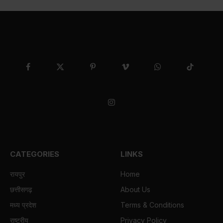
Facebook
X
Pinterest
Vimeo
WhatsApp
TikTok
(Twitter)
Instagram
CATEGORIES
LINKS
रायपुर
Home
छत्तीसगढ़
About Us
मध्य प्रदेश
Terms & Conditions
राष्ट्रीय
Privacy Policy