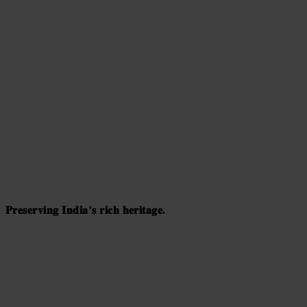
𝐏𝐫𝐞𝐬𝐞𝐫𝐯𝐢𝐧𝐠 𝐈𝐧𝐝𝐢𝐚’𝐬 𝐫𝐢𝐜𝐡 𝐡𝐞𝐫𝐢𝐭𝐚𝐠𝐞.