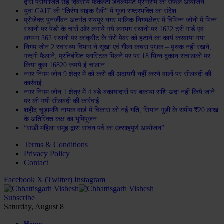
द्वारा प्रायोजित छह दिवसीय फैकल्टी डेवलपमेंट प्रोग्राम का सफल आयोजन
युवा CAIT की “तिरंगा बाइक रैली” में गूंजा राष्ट्रभक्ति का संदेश
प्रोजेक्ट पुनर्जीवन अंतर्गत रायपुर नगर पालिक निगमक्षेत्र में विभिन्न जोनों में भिन्न
स्थानों पर पेडों के चारों ओर लगाये गये लगभग स्थानों पर 1622 ट्री गार्ड एवं
लगभग 362 स्थानों पर कांक्रीट के घेरों पेवर को हटाने का कार्य करवाया गया
निगम जोन 2 स्वास्थ्य विभाग ने सूखा एवं गीला कचरा पृथक – पृथक नहीं रखने,
गन्दगी फैलाने, प्रतिबंधित प्लास्टिक मिलने पर पर 18 भिन्न दुकान संचालकों पर
किया कुल 16820 रूपये ई चालान
नगर निगम जोन 9 क्षेत्र में को करों की अदायगी नहीं करने वालों पर सीलबंदी की
कार्रवाई
नगर निगम जोन 1 क्षेत्र में 4 बड़े बकायादारों पर बकाया राशि अदा नहीं किये जाने
पर की गयी सीलबंदी की कार्रवाई
शहीद चूड़ामणि नायक वार्ड में विकास को नई गति, सियान गुड़ी के समीप ₹20 लाख
के अतिरिक्त कक्ष का भूमिपूजन
“सखी महिला समूह द्वारा सावन पर्व का उत्साहपूर्ण आयोजन”
Terms & Conditions
Privacy Policy
Contact
Facebook
X (Twitter)
Instagram
Subscribe
Saturday, August 8
Home