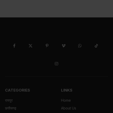
Facebook
X
Pinterest
Vimeo
WhatsApp
TikTok
(Twitter)
Instagram
CATEGORIES
LINKS
रायपुर
Home
छत्तीसगढ़
About Us