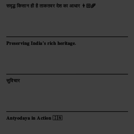
समृद्ध किसान ही है ताकतवर देश का आधार 👨🏻‍🌾
𝐏𝐫𝐞𝐬𝐞𝐫𝐯𝐢𝐧𝐠 𝐈𝐧𝐝𝐢𝐚’𝐬 𝐫𝐢𝐜𝐡 𝐡𝐞𝐫𝐢𝐭𝐚𝐠𝐞.
सुविचार
𝐀𝐧𝐭𝐲𝐨𝐝𝐚𝐲𝐚 𝐢𝐧 𝐀𝐜𝐭𝐢𝐨𝐧 🇮🇳