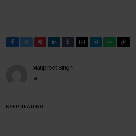
Facebook
Twitter
Pinterest
LinkedIn
Tumblr
Email
Telegram
WhatsApp
Copy
Link
Manpreet Singh
Website
KEEP READING