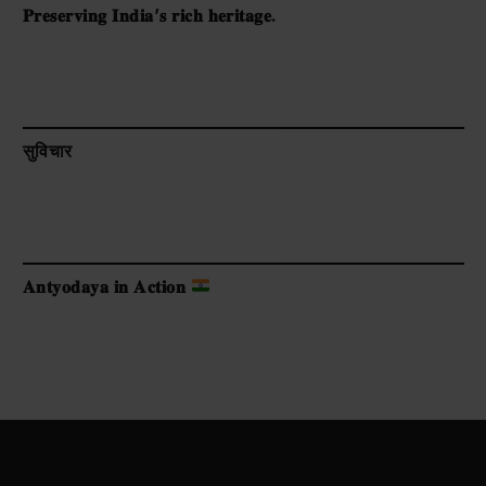
𝐏𝐫𝐞𝐬𝐞𝐫𝐯𝐢𝐧𝐠 𝐈𝐧𝐝𝐢𝐚’𝐬 𝐫𝐢𝐜𝐡 𝐡𝐞𝐫𝐢𝐭𝐚𝐠𝐞.
सुविचार
𝐀𝐧𝐭𝐲𝐨𝐝𝐚𝐲𝐚 𝐢𝐧 𝐀𝐜𝐭𝐢𝐨𝐧