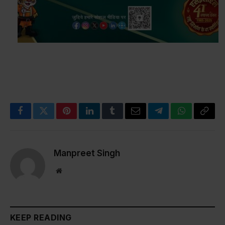
Facebook
Twitter
Pinterest
LinkedIn
Tumblr
Email
Telegram
WhatsApp
Copy
Link
Manpreet Singh
Website
KEEP READING