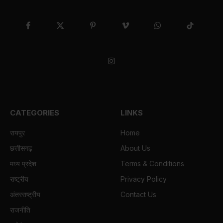
Facebook
X
Pinterest
Vimeo
WhatsApp
TikTok
(Twitter)
Instagram
CATEGORIES
LINKS
रायपुर
Home
छत्तीसगढ़
About Us
मध्य प्रदेश
Terms & Conditions
राष्ट्रीय
Privacy Policy
अंतरराष्ट्रीय
Contact Us
राजनीति