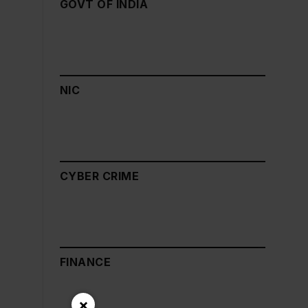
GOVT OF INDIA
NIC
CYBER CRIME
FINANCE
×