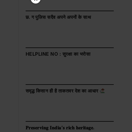
छ. ग पुलिस सदैव अपने अपनों के साथ
HELPLINE NO : सुरक्षा का भरोसा
समृद्ध किसान ही है ताकतवर देश का आधार
𝐏𝐫𝐞𝐬𝐞𝐫𝐯𝐢𝐧𝐠 𝐈𝐧𝐝𝐢𝐚’𝐬 𝐫𝐢𝐜𝐡 𝐡𝐞𝐫𝐢𝐭𝐚𝐠𝐞.