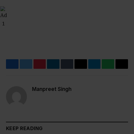
Facebook
Twitter
Pinterest
LinkedIn
Tumblr
Email
Telegram
WhatsApp
Cop
Link
Manpreet Singh
Website
KEEP READING