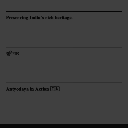
𝐏𝐫𝐞𝐬𝐞𝐫𝐯𝐢𝐧𝐠 𝐈𝐧𝐝𝐢𝐚’𝐬 𝐫𝐢𝐜𝐡 𝐡𝐞𝐫𝐢𝐭𝐚𝐠𝐞.
सुविचार
𝐀𝐧𝐭𝐲𝐨𝐝𝐚𝐲𝐚 𝐢𝐧 𝐀𝐜𝐭𝐢𝐨𝐧 🇮🇳