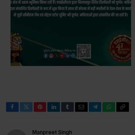
Facebook
Twitter
Pinterest
LinkedIn
Tumblr
Email
Telegram
WhatsApp
Copy
Link
Manpreet Singh