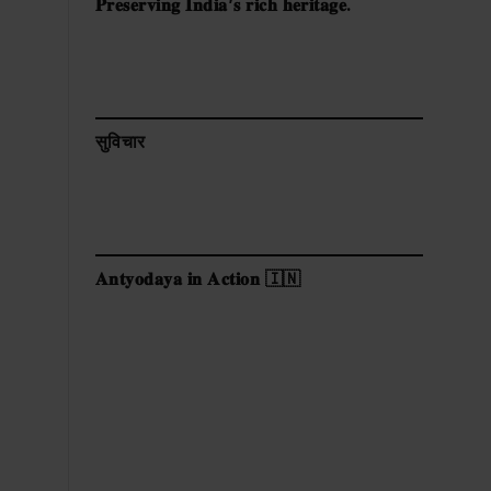
𝐏𝐫𝐞𝐬𝐞𝐫𝐯𝐢𝐧𝐠 𝐈𝐧𝐝𝐢𝐚’𝐬 𝐫𝐢𝐜𝐡 𝐡𝐞𝐫𝐢𝐭𝐚𝐠𝐞.
सुविचार
𝐀𝐧𝐭𝐲𝐨𝐝𝐚𝐲𝐚 𝐢𝐧 𝐀𝐜𝐭𝐢𝐨𝐧 🇮🇳