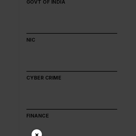
GOVT OF INDIA
NIC
CYBER CRIME
FINANCE
×