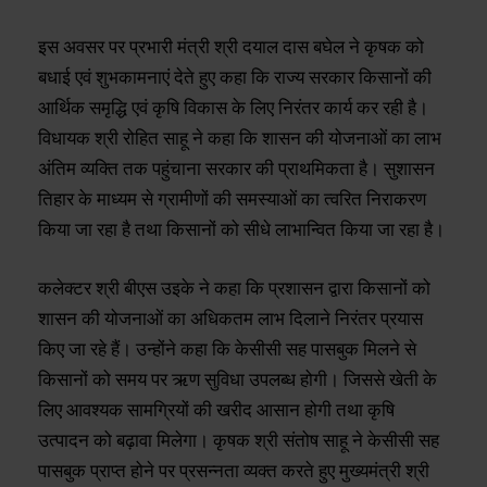
क्रियान्वयन के तहत सुशासन तिहार 2026 अंतर्गत विकासखंड
फिंगेश्वर के ग्राम पोखरा में आयोजित जनसमस्या निवारण शिविर में
कृषक श्री संतोष साहू को केसीसी सह पासबुक प्रदान किया गया।
यह केसीसी सह पासबुक खाद्य मंत्री एवं जिले के प्रभारी मंत्री श्री
दयाल दास बघेल, विधायक श्री रोहित साहू तथा कलेक्टर श्री
बीएस उईके के हाथों वितरित किया गया। केसीसी सह पासबुक
मिलने से किसानों को जीरो प्रतिशत ब्याज दर पर ऋण सुविधा का
लाभ प्राप्त होगा। जिससे वे खाद, बीज, कीटनाशक, कृषि उपकरण
एवं अन्य कृषि आदानों की व्यवस्था आसानी से कर सकेंगे। साथ ही
धान विक्रय से संबंधित राशि का भुगतान एवं बैंकिंग लेन-देन भी
अधिक सुगमता एवं पारदर्शिता के साथ हो सकेगा।
इस अवसर पर प्रभारी मंत्री श्री दयाल दास बघेल ने कृषक को
बधाई एवं शुभकामनाएं देते हुए कहा कि राज्य सरकार किसानों की
आर्थिक समृद्धि एवं कृषि विकास के लिए निरंतर कार्य कर रही है।
विधायक श्री रोहित साहू ने कहा कि शासन की योजनाओं का लाभ