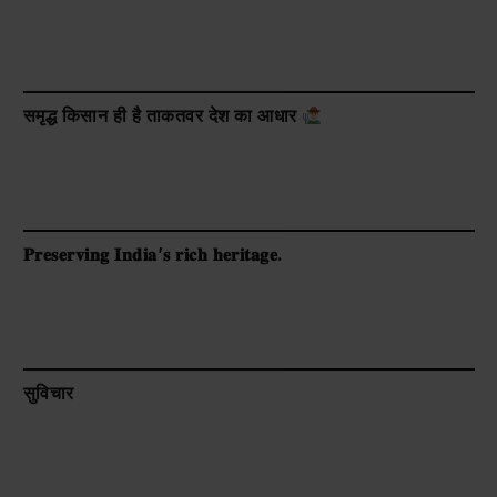
समृद्ध किसान ही है ताकतवर देश का आधार
𝐏𝐫𝐞𝐬𝐞𝐫𝐯𝐢𝐧𝐠 𝐈𝐧𝐝𝐢𝐚’𝐬 𝐫𝐢𝐜𝐡 𝐡𝐞𝐫𝐢𝐭𝐚𝐠𝐞.
सुविचार