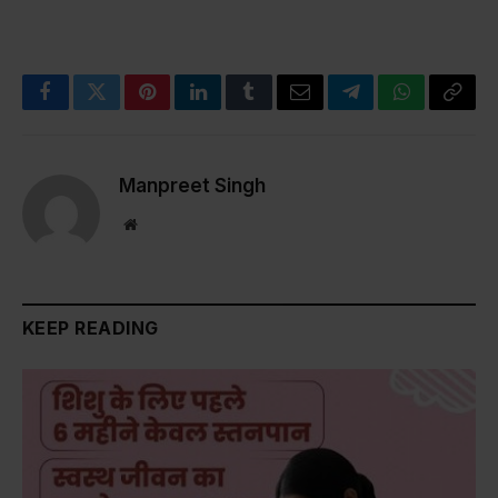
Facebook
Twitter
Pinterest
LinkedIn
Tumblr
Email
Telegram
WhatsApp
Copy
Link
Manpreet Singh
Website
KEEP READING